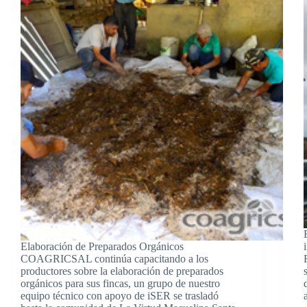
Elaboración de Preparados Orgánicos
COAGRICSAL continúa capacitando a los
productores sobre la elaboración de preparados
orgánicos para sus fincas, un grupo de nuestro
equipo técnico con apoyo de iSER se trasladó