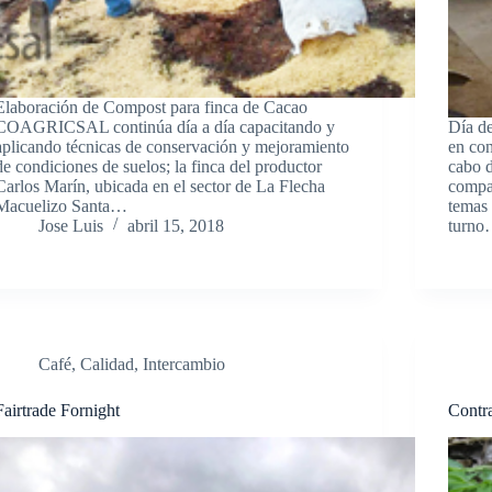
Elaboración de Compost para finca de Cacao
COAGRICSAL continúa día a día capacitando y
Día 
aplicando técnicas de conservación y mejoramiento
en con
de condiciones de suelos; la finca del productor
cabo d
Carlos Marín, ubicada en el sector de La Flecha
compar
Macuelizo Santa…
temas 
Jose Luis
abril 15, 2018
turn
Café
,
Calidad
,
Intercambio
Fairtrade Fornight
Contr