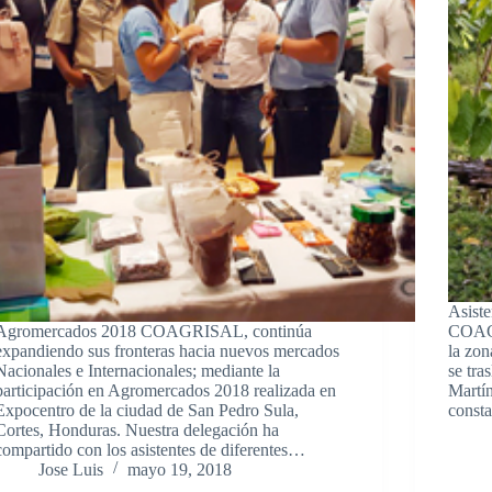
Asist
Agromercados 2018 COAGRISAL, continúa
COAGR
expandiendo sus fronteras hacia nuevos mercados
la zon
Nacionales e Internacionales; mediante la
se tra
participación en Agromercados 2018 realizada en
Martín
Expocentro de la ciudad de San Pedro Sula,
const
Cortes, Honduras. Nuestra delegación ha
compartido con los asistentes de diferentes…
Jose Luis
mayo 19, 2018