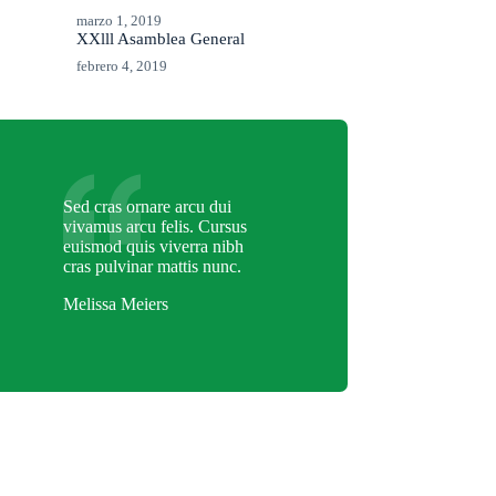
marzo 1, 2019
XXlll Asamblea General
febrero 4, 2019
Sed cras ornare arcu dui
vivamus arcu felis. Cursus
euismod quis viverra nibh
cras pulvinar mattis nunc.
Melissa Meiers