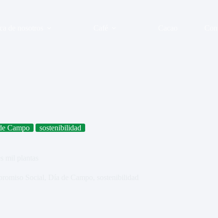
ca de nosotros
Café
Cacao
Con
de Campo
sostenibilidad
mil plantas
romiso Social
,
Día de Campo
,
sostenibilidad