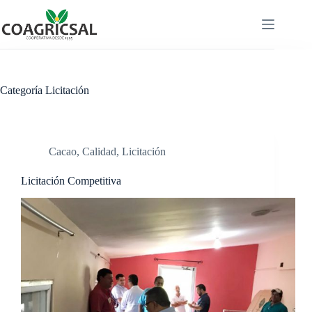
Saltar
al
contenido
Categoría
Licitación
Cacao
,
Calidad
,
Licitación
Licitación Competitiva