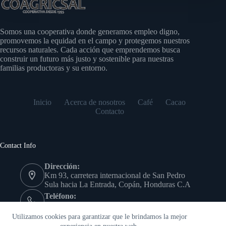
Somos una cooperativa donde generamos empleo digno,
promovemos la equidad en el campo y protegemos nuestros
recursos naturales. Cada acción que emprendemos busca
construir un futuro más justo y sostenible para nuestras
familias productoras y su entorno.
Inicio
Acerca de nosotros
Café
Cacao
Contacto
Contact Info
Dirección:
Km 93, carretera internacional de San Pedro
Sula hacia La Entrada, Copán, Honduras C.A
Teléfono:
(504) 9978-7639
Copyright © - Cooperativa Agrícola Cafetalera San Antonio
Utilizamos cookies para garantizar que le brindamos la mejor