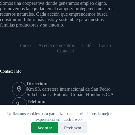
Somos una cooperativa donde generamos empleo digno,
promovemos la equidad en el campo y protegemos nuestros
recursos naturales. Cada acción que emprendemos busca
construir un futuro más justo y sostenible para nuestras
familias productoras y su entorno.
Inicio
Acerca de nosotros
Café
Cacao
Contacto
Contact Info
Dirección:
Km 93, carretera internacional de San Pedro
Sula hacia La Entrada, Copán, Honduras C.A
Teléfono:
(504) 9978-7639
Copyright © - Cooperativa Agrícola Cafetalera San Antonio
Utilizamos cookies para garantizar que le brindamos la mejor
Limitada
experiencia en nuestra web.
Aceptar
Rechazar