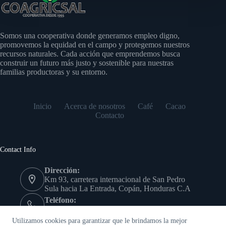
Somos una cooperativa donde generamos empleo digno,
promovemos la equidad en el campo y protegemos nuestros
recursos naturales. Cada acción que emprendemos busca
construir un futuro más justo y sostenible para nuestras
familias productoras y su entorno.
Inicio
Acerca de nosotros
Café
Cacao
Contacto
Contact Info
Dirección:
Km 93, carretera internacional de San Pedro
Sula hacia La Entrada, Copán, Honduras C.A
Teléfono:
(504) 9978-7639
Copyright © - Cooperativa Agrícola Cafetalera San Antonio
Utilizamos cookies para garantizar que le brindamos la mejor