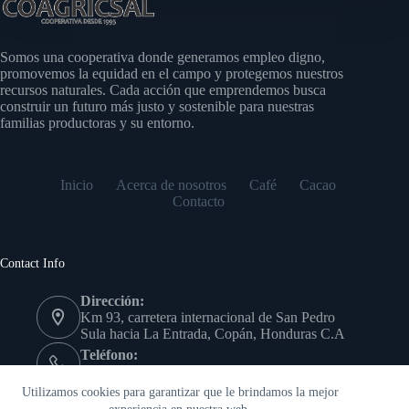
Somos una cooperativa donde generamos empleo digno,
promovemos la equidad en el campo y protegemos nuestros
recursos naturales. Cada acción que emprendemos busca
construir un futuro más justo y sostenible para nuestras
familias productoras y su entorno.
Inicio
Acerca de nosotros
Café
Cacao
Contacto
Contact Info
Dirección:
Km 93, carretera internacional de San Pedro
Sula hacia La Entrada, Copán, Honduras C.A
Teléfono:
(504) 9978-7639
Copyright © - Cooperativa Agrícola Cafetalera San Antonio
Utilizamos cookies para garantizar que le brindamos la mejor