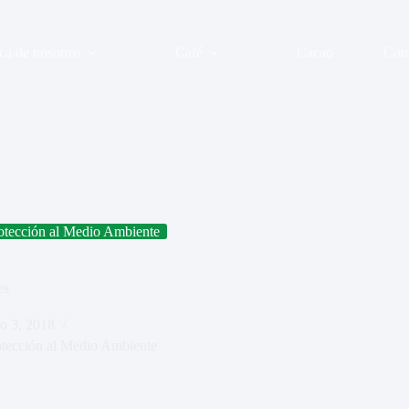
ca de nosotros
Café
Cacao
Con
otección al Medio Ambiente
es
ro 3, 2018
otección al Medio Ambiente