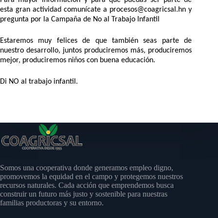
Para mayor información y para que puedas ser parte de
esta gran actividad comunícate a
procesos@coagricsal.hn y
pregunta por la Campaña de No al Trabajo Infantil
Estaremos muy felices de que también seas parte de
nuestro desarrollo, juntos produciremos más, produciremos
mejor, produciremos niños con buena educación.
Di NO al trabajo infantil.
Somos una cooperativa donde generamos empleo digno,
promovemos la equidad en el campo y protegemos nuestros
recursos naturales. Cada acción que emprendemos busca
construir un futuro más justo y sostenible para nuestras
familias productoras y su entorno.