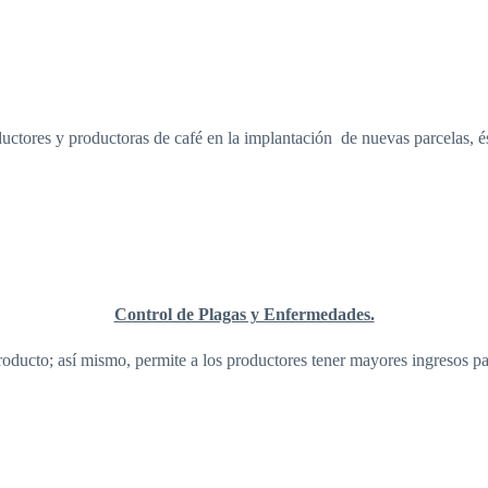
ca de nosotros
Café
Cacao
Con
uctores y productoras de café en la implantación de nuevas parcelas, és
Control de Plagas y Enfermedades.
roducto; así mismo, permite a los productores tener mayores ingresos par