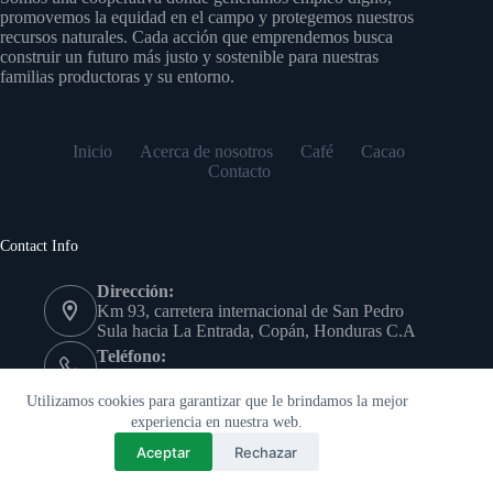
promovemos la equidad en el campo y protegemos nuestros
recursos naturales. Cada acción que emprendemos busca
construir un futuro más justo y sostenible para nuestras
familias productoras y su entorno.
Inicio
Acerca de nosotros
Café
Cacao
Contacto
Contact Info
Dirección:
Km 93, carretera internacional de San Pedro
Sula hacia La Entrada, Copán, Honduras C.A
Teléfono:
(504) 9978-7639
Copyright © - Cooperativa Agrícola Cafetalera San Antonio
Utilizamos cookies para garantizar que le brindamos la mejor
Limitada
experiencia en nuestra web.
Aceptar
Rechazar